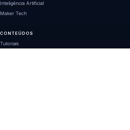
Inteligência Artificial
Maker Tech
CONTEÚDOS
Tutoriais
Reviews
Projetos
Guias de compra
INSTITUCIONAL
Sobre
Contato
Política editorial