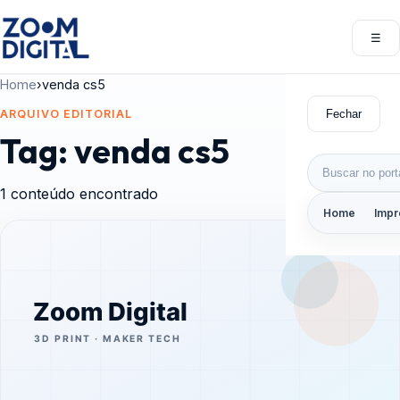
Pular para o conteúdo
☰
Abri
Home
›
venda cs5
Fechar
ARQUIVO EDITORIAL
Tag:
venda cs5
Buscar por:
1 conteúdo encontrado
Home
Impr