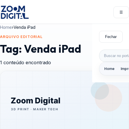
Pular para o conteúdo
☰
Abri
Home
›
Venda iPad
Fechar
ARQUIVO EDITORIAL
Tag:
Venda iPad
Buscar por:
1 conteúdo encontrado
Home
Impr