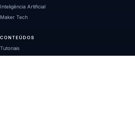
Inteligência Artificial
Maker Tech
CONTEÚDOS
Tutoriais
Reviews
Projetos
Guias de compra
INSTITUCIONAL
Sobre
Contato
Política editorial