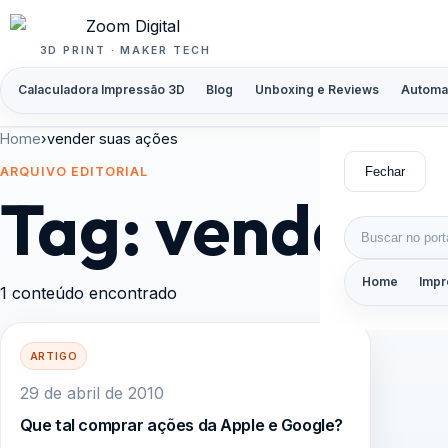
Pular para o conteúdo
3D PRINT · MAKER TECH
Calaculadora Impressão 3D
Blog
Unboxing e Reviews
Automa
Home
›
vender suas ações
Fechar
ARQUIVO EDITORIAL
Tag:
vender s
Buscar por:
Home
Impr
1 conteúdo encontrado
ARTIGO
29 de abril de 2010
Que tal comprar ações da Apple e Google?