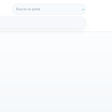
Buscar por:
⌕
3D