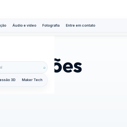
ção
Áudio e vídeo
Fotografia
Entre em contato
uas ações
⌕
essão 3D
Maker Tech
Tutoriais
Reviews
Guias
ZoomCalc