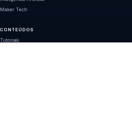
Maker Tech
CONTEÚDOS
Tutoriais
Reviews
Projetos
Guias de compra
INSTITUCIONAL
Sobre
Contato
Política editorial
Privacidade