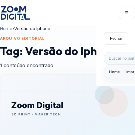
Pular para o conteúdo
☰
Abri
Home
›
Versão do Iphone
Fechar
ARQUIVO EDITORIAL
Tag:
Versão do Iphone
Buscar por:
1 conteúdo encontrado
Home
Impr