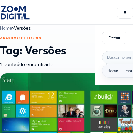
Pular para o conteúdo
☰
Abri
Home
›
Versões
Fechar
ARQUIVO EDITORIAL
Tag:
Versões
Buscar por:
1 conteúdo encontrado
Home
Impr