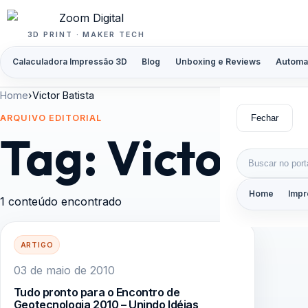
Pular para o conteúdo
3D PRINT · MAKER TECH
Calaculadora Impressão 3D
Blog
Unboxing e Reviews
Automa
Home
›
Victor Batista
Fechar
ARQUIVO EDITORIAL
Tag:
Victor Ba
Buscar por:
Home
Impr
1 conteúdo encontrado
ARTIGO
03 de maio de 2010
Tudo pronto para o Encontro de
Geotecnologia 2010 – Unindo Idéias