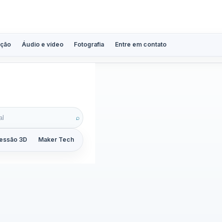
ção
Áudio e vídeo
Fotografia
Entre em contato
tista
⌕
essão 3D
Maker Tech
Tutoriais
Reviews
Guias
ZoomCalc