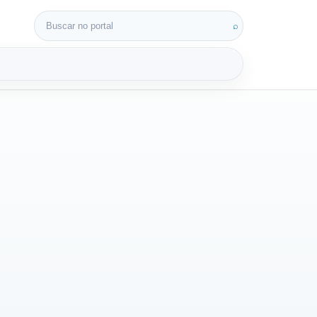
Buscar por:
⌕
3D