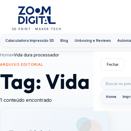
Pular para o conteúdo
3D PRINT · MAKER TECH
Calaculadora Impressão 3D
Blog
Unboxing e Reviews
Automa
Home
›
Vida dura processador
Fechar
ARQUIVO EDITORIAL
Tag:
Vida dur
Buscar por:
Home
Impr
1 conteúdo encontrado