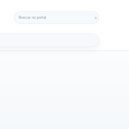
Buscar por:
⌕
3D