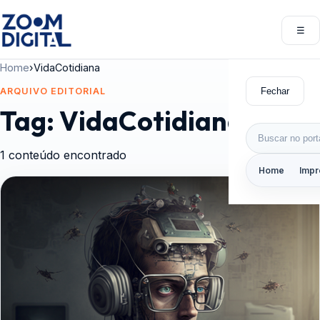
Pular para o conteúdo
☰
Abri
Home
›
VidaCotidiana
Fechar
ARQUIVO EDITORIAL
Tag:
VidaCotidiana
Buscar por:
1 conteúdo encontrado
Home
Impr