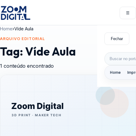
Pular para o conteúdo
☰
Abri
Home
›
Víde Aula
Fechar
ARQUIVO EDITORIAL
Tag:
Víde Aula
Buscar por:
1 conteúdo encontrado
Home
Impr