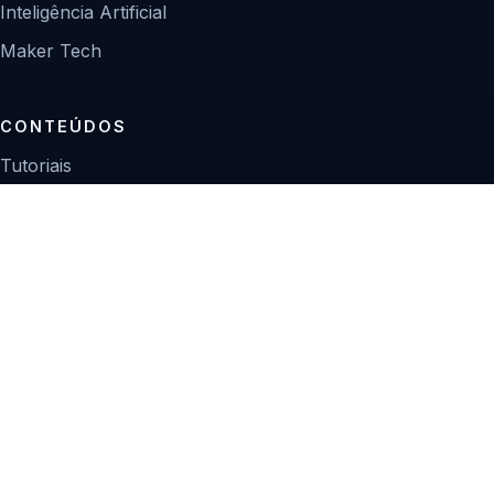
Inteligência Artificial
Maker Tech
CONTEÚDOS
Tutoriais
Reviews
Projetos
Guias de compra
INSTITUCIONAL
Sobre
Contato
Política editorial