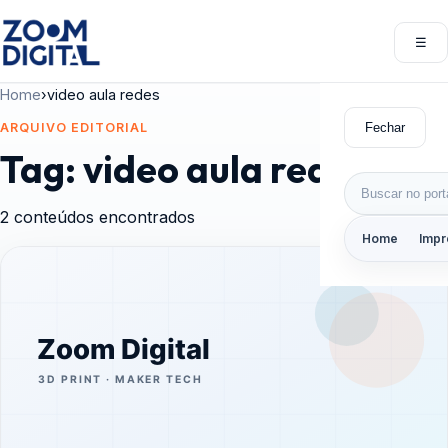
Pular para o conteúdo
☰
Abri
Home
›
video aula redes
Fechar
ARQUIVO EDITORIAL
Tag:
video aula redes
Buscar por:
2 conteúdos encontrados
Home
Impr