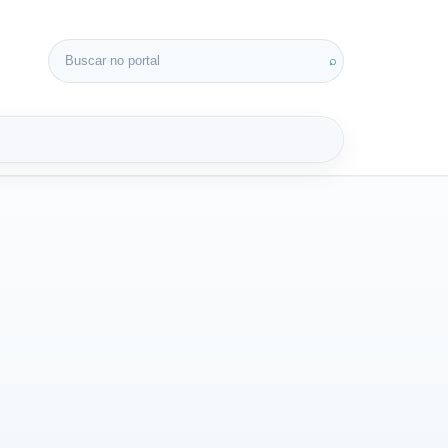
Buscar por:
⌕
3D