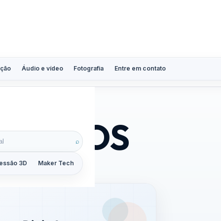
ção
Áudio e vídeo
Fotografia
Entre em contato
hrome OS
⌕
essão 3D
Maker Tech
Tutoriais
Reviews
Guias
ZoomCalc