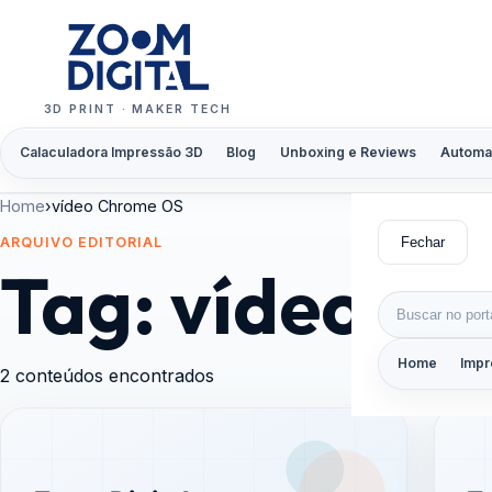
Pular para o conteúdo
3D PRINT · MAKER TECH
Calaculadora Impressão 3D
Blog
Unboxing e Reviews
Automa
Home
›
vídeo Chrome OS
Fechar
ARQUIVO EDITORIAL
Tag:
vídeo C
Buscar por:
Home
Impr
2 conteúdos encontrados