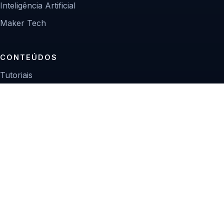
Inteligência Artificial
Maker Tech
CONTEÚDOS
Tutoriais
Reviews
Projetos
Guias de compra
INSTITUCIONAL
Sobre
Contato
Política editorial