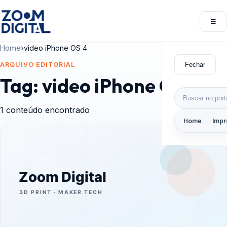
Pular para o conteúdo
☰
Abri
Home
›
video iPhone OS 4
Fechar
ARQUIVO EDITORIAL
Tag:
video iPhone OS 4
Buscar por:
1 conteúdo encontrado
Home
Impr