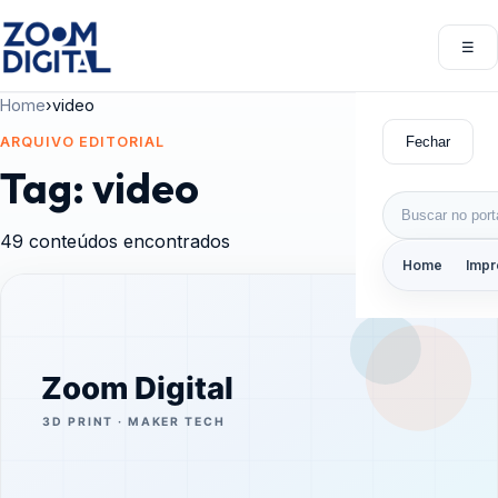
Pular para o conteúdo
☰
Abri
Home
›
video
Fechar
ARQUIVO EDITORIAL
Tag:
video
Buscar por:
49 conteúdos encontrados
Home
Impr