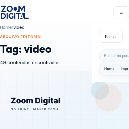
Pular para o conteúdo
☰
Abri
Home
›
video
Fechar
ARQUIVO EDITORIAL
Tag:
video
Buscar por:
49 conteúdos encontrados
Home
Impr