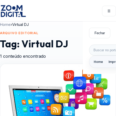
Pular para o conteúdo
☰
Abri
Home
›
Virtual DJ
Fechar
ARQUIVO EDITORIAL
Tag:
Virtual DJ
Buscar por:
1 conteúdo encontrado
Home
Impr