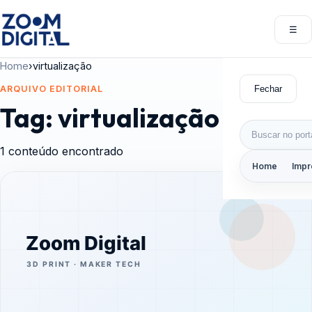
Pular para o conteúdo
☰
Abri
Home
›
virtualização
Fechar
ARQUIVO EDITORIAL
Tag:
virtualização
Buscar por:
1 conteúdo encontrado
Home
Impr