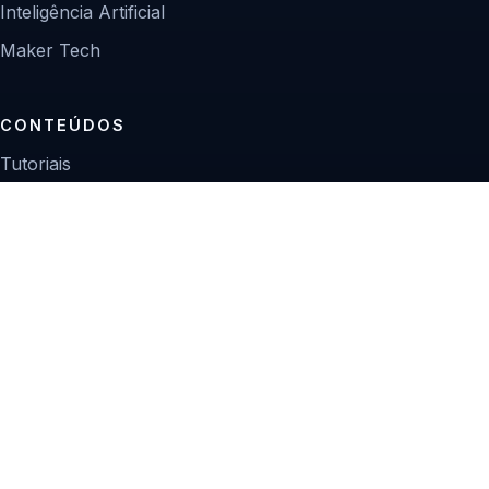
Inteligência Artificial
Maker Tech
CONTEÚDOS
Tutoriais
Reviews
Projetos
Guias de compra
INSTITUCIONAL
Sobre
Contato
Política editorial