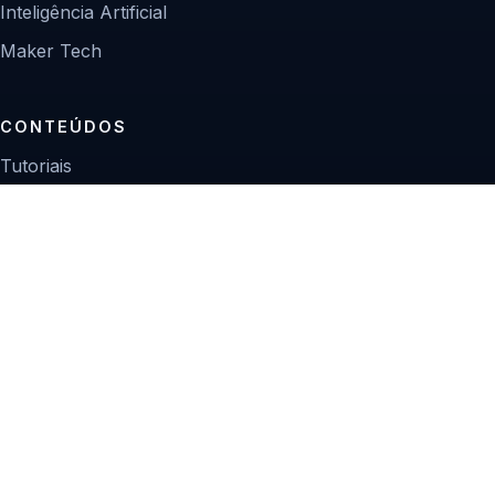
Inteligência Artificial
Maker Tech
CONTEÚDOS
Tutoriais
Reviews
Projetos
Guias de compra
INSTITUCIONAL
Sobre
Contato
Política editorial