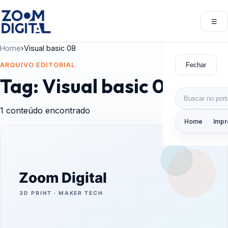
Pular para o conteúdo
☰
Abri
Home
›
Visual basic 08
Fechar
ARQUIVO EDITORIAL
Tag:
Visual basic 08
Buscar por:
1 conteúdo encontrado
Home
Impr