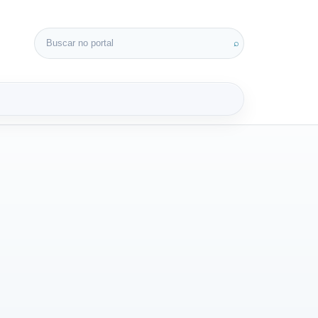
Buscar por:
⌕
3D