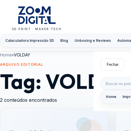
Pular para o conteúdo
3D PRINT · MAKER TECH
Calaculadora Impressão 3D
Blog
Unboxing e Reviews
Automa
Home
›
VOLDAY
Fechar
ARQUIVO EDITORIAL
Tag:
VOLDAY
Buscar por:
Home
Impr
2 conteúdos encontrados