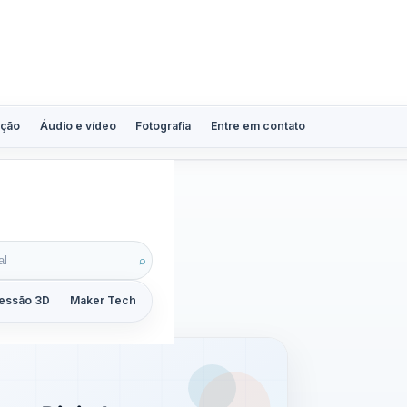
ção
Áudio e vídeo
Fotografia
Entre em contato
⌕
essão 3D
Maker Tech
Tutoriais
Reviews
Guias
ZoomCalc