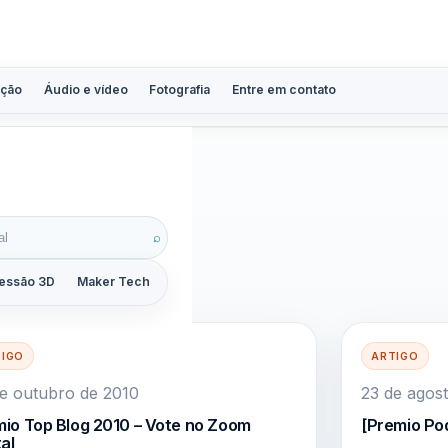
ção
Áudio e vídeo
Fotografia
Entre em contato
⌕
essão 3D
Maker Tech
Tutoriais
Reviews
Guias
ZoomCalc
TIGO
ARTIGO
e outubro de 2010
23 de agos
io Top Blog 2010 – Vote no Zoom
[Premio Po
tal