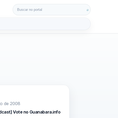
Buscar por:
⌕
3D
to de 2008
dcast] Vote no Guanabara.info