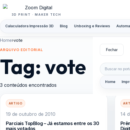
Pular para o conteúdo
3D PRINT · MAKER TECH
Calaculadora Impressão 3D
Blog
Unboxing e Reviews
Automa
Home
›
vote
Fechar
ARQUIVO EDITORIAL
Tag:
vote
Buscar por:
Home
Impr
3 conteúdos encontrados
ARTIGO
AR
19 de outubro de 2010
14 d
Parciais TopBlog – Já estamos entre os 30
Prêm
mais votados
Digi