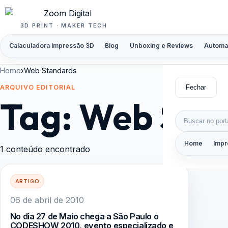
Pular para o conteúdo
3D PRINT · MAKER TECH
Calaculadora Impressão 3D
Blog
Unboxing e Reviews
Automa
Home
›
Web Standards
Fechar
ARQUIVO EDITORIAL
Tag:
Web Sta
Buscar por:
Home
Impr
1 conteúdo encontrado
ARTIGO
06 de abril de 2010
No dia 27 de Maio chega a São Paulo o
CODESHOW 2010, evento especializado e