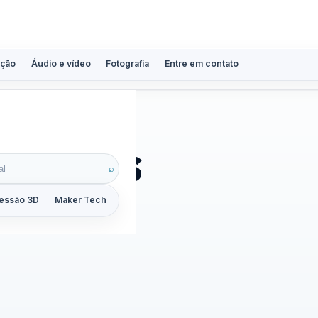
ção
Áudio e vídeo
Fotografia
Entre em contato
ndards
⌕
essão 3D
Maker Tech
Tutoriais
Reviews
Guias
ZoomCalc