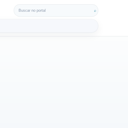
Buscar por:
⌕
3D