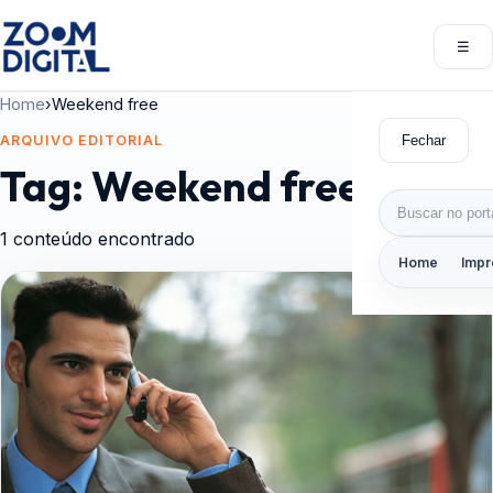
Pular para o conteúdo
☰
Abri
Home
›
Weekend free
Fechar
ARQUIVO EDITORIAL
Tag:
Weekend free
Buscar por:
1 conteúdo encontrado
Home
Impr