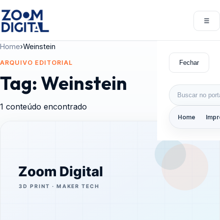
Pular para o conteúdo
☰
Abri
Home
›
Weinstein
Fechar
ARQUIVO EDITORIAL
Tag:
Weinstein
Buscar por:
1 conteúdo encontrado
Home
Impr