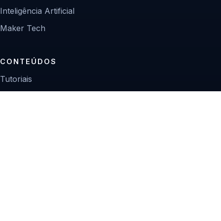
Inteligência Artificial
Maker Tech
CONTEÚDOS
Tutoriais
Reviews
Projetos
Guias de compra
INSTITUCIONAL
Sobre
Contato
Política editorial