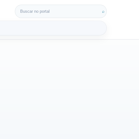
Buscar por:
⌕
3D