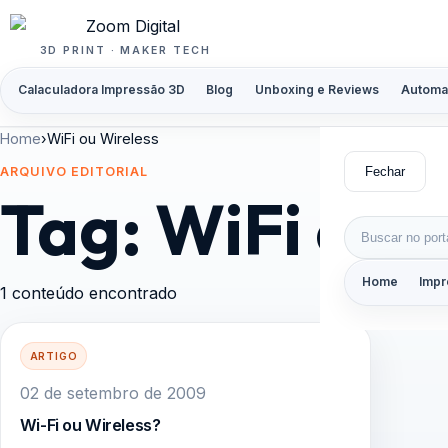
Pular para o conteúdo
3D PRINT · MAKER TECH
Calaculadora Impressão 3D
Blog
Unboxing e Reviews
Automa
Home
›
WiFi ou Wireless
Fechar
ARQUIVO EDITORIAL
Tag:
WiFi ou 
Buscar por:
Home
Impr
1 conteúdo encontrado
ARTIGO
02 de setembro de 2009
Wi-Fi ou Wireless?