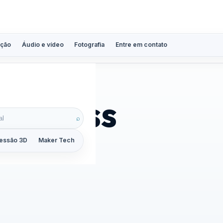
ção
Áudio e vídeo
Fotografia
Entre em contato
Wireless
⌕
essão 3D
Maker Tech
Tutoriais
Reviews
Guias
ZoomCalc