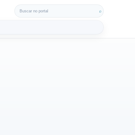
Buscar por:
⌕
3D