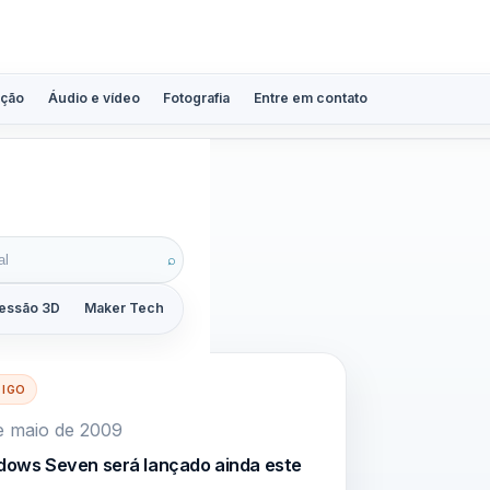
ção
Áudio e vídeo
Fotografia
Entre em contato
⌕
essão 3D
Maker Tech
Tutoriais
Reviews
Guias
ZoomCalc
TIGO
e maio de 2009
ows Seven será lançado ainda este