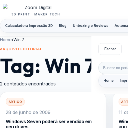
Pular para o conteúdo
3D PRINT · MAKER TECH
Calaculadora Impressão 3D
Blog
Unboxing e Reviews
Automa
Home
›
Win 7
Fechar
ARQUIVO EDITORIAL
Tag:
Win 7
Buscar por:
Home
Impr
2 conteúdos encontrados
ARTIGO
AR
28 de junho de 2009
11 d
Windows Seven poderá ser vendido em
Wind
pen drives
ano