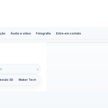
ção
Áudio e vídeo
Fotografia
Entre em contato
⌕
essão 3D
Maker Tech
Tutoriais
Reviews
Guias
ZoomCalc