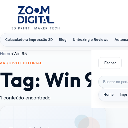
Pular para o conteúdo
3D PRINT · MAKER TECH
Calaculadora Impressão 3D
Blog
Unboxing e Reviews
Automa
Home
›
Win 95
Fechar
ARQUIVO EDITORIAL
Tag:
Win 95
Buscar por:
Home
Impr
1 conteúdo encontrado