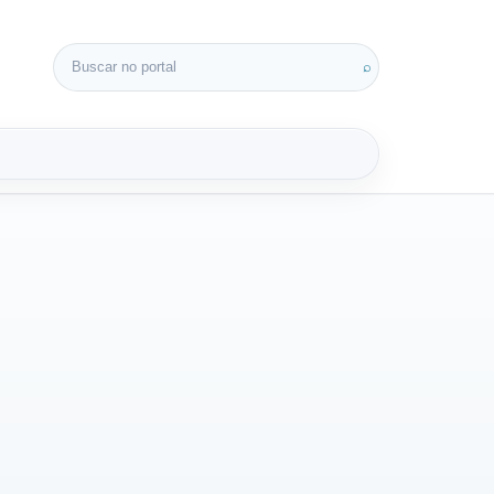
Buscar por:
⌕
3D