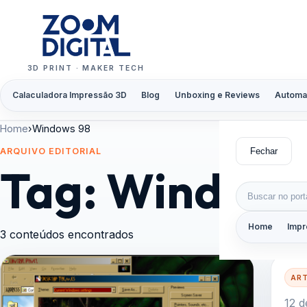
Pular para o conteúdo
3D PRINT · MAKER TECH
Calaculadora Impressão 3D
Blog
Unboxing e Reviews
Automa
Home
›
Windows 98
Fechar
ARQUIVO EDITORIAL
Tag:
Windows
Buscar por:
Home
Impr
3 conteúdos encontrados
AR
12 d