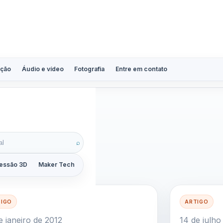
ção
Áudio e vídeo
Fotografia
Entre em contato
 98
⌕
essão 3D
Maker Tech
Tutoriais
Reviews
Guias
ZoomCalc
TIGO
ARTIGO
e janeiro de 2012
14 de julh