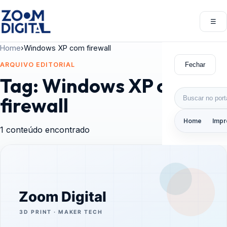
Pular para o conteúdo
☰
Abri
Home
›
Windows XP com firewall
Fechar
ARQUIVO EDITORIAL
Tag:
Windows XP com
Buscar por:
firewall
Home
Impr
1 conteúdo encontrado