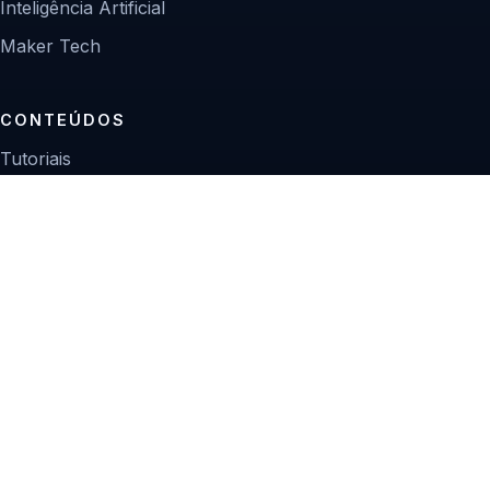
Inteligência Artificial
Maker Tech
CONTEÚDOS
Tutoriais
Reviews
Projetos
Guias de compra
INSTITUCIONAL
Sobre
Contato
Política editorial