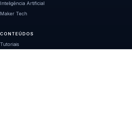
Inteligência Artificial
Maker Tech
CONTEÚDOS
Tutoriais
Reviews
Projetos
Guias de compra
INSTITUCIONAL
Sobre
Contato
Política editorial