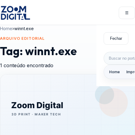
Pular para o conteúdo
☰
Abri
Home
›
winnt.exe
Fechar
ARQUIVO EDITORIAL
Tag:
winnt.exe
Buscar por:
1 conteúdo encontrado
Home
Impr