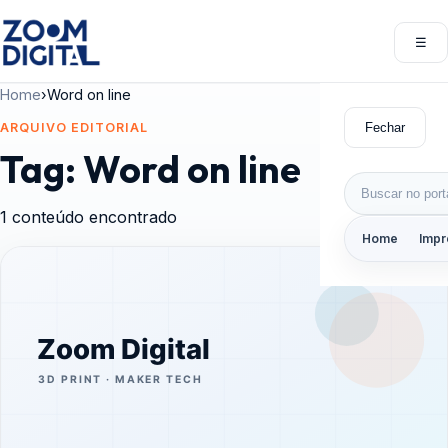
Pular para o conteúdo
☰
Abri
Home
›
Word on line
Fechar
ARQUIVO EDITORIAL
Tag:
Word on line
Buscar por:
1 conteúdo encontrado
Home
Impr