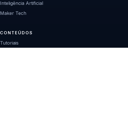
Inteligência Artificial
Maker Tech
CONTEÚDOS
Tutoriais
Reviews
Projetos
Guias de compra
INSTITUCIONAL
Sobre
Contato
Política editorial