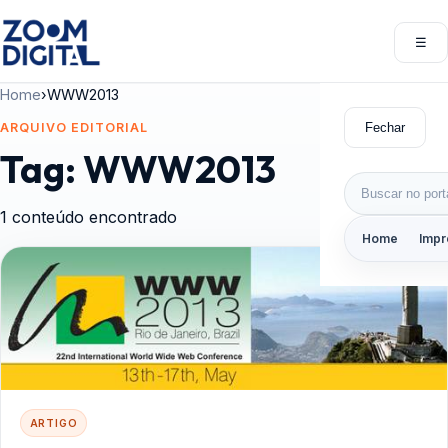
Pular para o conteúdo
☰
Abri
Home
›
WWW2013
Fechar
ARQUIVO EDITORIAL
Tag:
WWW2013
Buscar por:
1 conteúdo encontrado
Home
Impr
ARTIGO