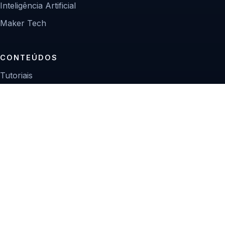
Inteligência Artificial
Maker Tech
CONTEÚDOS
Tutoriais
Reviews
Projetos
Guias de compra
INSTITUCIONAL
Sobre
Contato
Política editorial