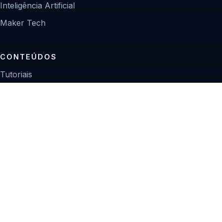
Inteligência Artificial
Maker Tech
CONTEÚDOS
Tutoriais
Reviews
Projetos
Guias de compra
INSTITUCIONAL
Sobre
Contato
Política editorial