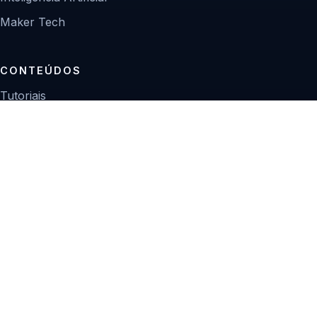
Maker Tech
CONTEÚDOS
Tutoriais
Reviews
Projetos
Guias de compra
INSTITUCIONAL
Sobre
Contato
Política editorial
Privacidade