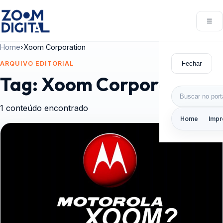
Pular para o conteúdo
☰
Abri
Home
›
Xoom Corporation
Fechar
ARQUIVO EDITORIAL
Tag:
Xoom Corporation
Buscar por:
1 conteúdo encontrado
Home
Impr