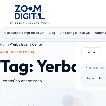
Pular para o conteúdo
3D PRINT · MAKER TECH
Calaculadora Impressão 3D
Blog
Unboxing e Reviews
Automa
Home
›
Yerba Buena Cente
Fechar
ARQUIVO EDITORIAL
Tag:
Yerba Bu
Buscar por:
Home
Impr
1 conteúdo encontrado