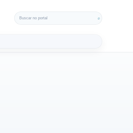
Buscar por:
⌕
3D