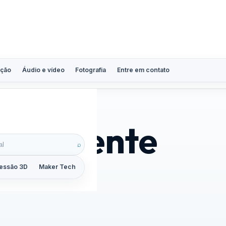
ção
Áudio e vídeo
Fotografia
Entre em contato
ena Cente
⌕
essão 3D
Maker Tech
Tutoriais
Reviews
Guias
ZoomCalc