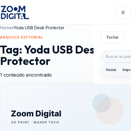
Pular para o conteúdo
☰
Abri
Home
›
Yoda USB Desk Protector
Fechar
ARQUIVO EDITORIAL
Tag:
Yoda USB Desk
Buscar por:
Protector
Home
Impr
1 conteúdo encontrado