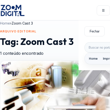
Pular para o conteúdo
☰
Abri
Home
›
Zoom Cast 3
Fechar
ARQUIVO EDITORIAL
Tag:
Zoom Cast 3
Buscar por:
1 conteúdo encontrado
Home
Impr