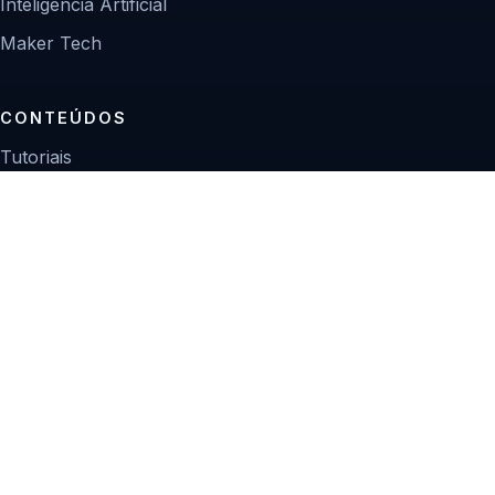
Inteligência Artificial
Maker Tech
CONTEÚDOS
Tutoriais
Reviews
Projetos
Guias de compra
INSTITUCIONAL
Sobre
Contato
Política editorial