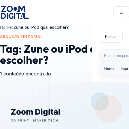
Pular para o conteúdo
☰
Abri
Home
›
Zune ou iPod qual escolher?
Fechar
ARQUIVO EDITORIAL
Tag:
Zune ou iPod qual
Buscar por:
escolher?
Home
Impr
1 conteúdo encontrado