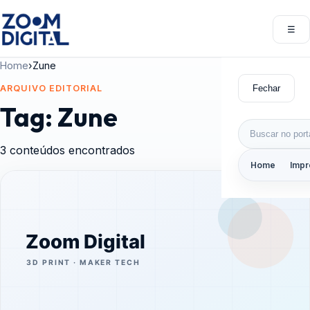
Pular para o conteúdo
☰
Abri
Home
›
Zune
Fechar
ARQUIVO EDITORIAL
Tag:
Zune
Buscar por:
3 conteúdos encontrados
Home
Impr