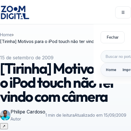
Pular para o conteúdo
☰
Abri
Home
›
Fechar
[Tirinha] Motivos para o iPod touch não ter vindo com câmera
Buscar por:
15 de setembro de 2009
[Tirinha] Motivos para
Home
Impr
o iPod touch não ter
vindo com câmera
Philipe Cardoso
1 min de leitura
Atualizado em 15/09/2009
Autor
↗