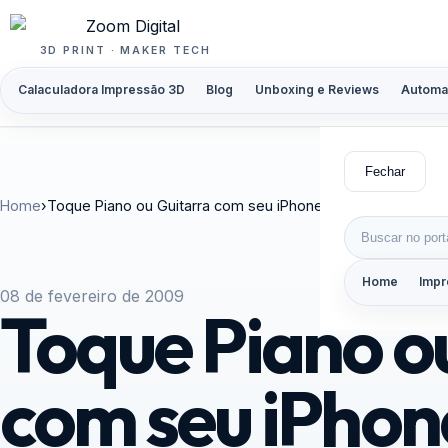
Pular para o conteúdo
3D PRINT · MAKER TECH
Calaculadora Impressão 3D
Blog
Unboxing e Reviews
Automa
Fechar
Home
›
Toque Piano ou Guitarra com seu iPhone
Buscar por:
Home
Impr
08 de fevereiro de 2009
Toque Piano o
com seu iPhon