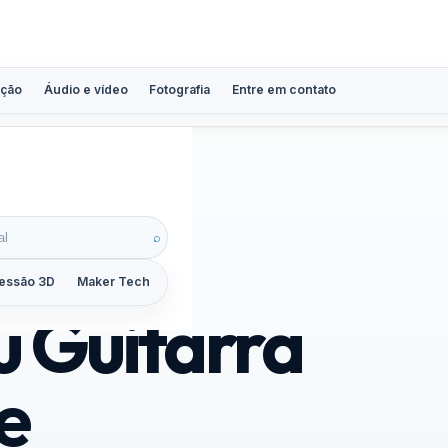
ção
Áudio e vídeo
Fotografia
Entre em contato
⌕
essão 3D
Maker Tech
Tutoriais
Reviews
Guias
ZoomCalc
u Guitarra
e