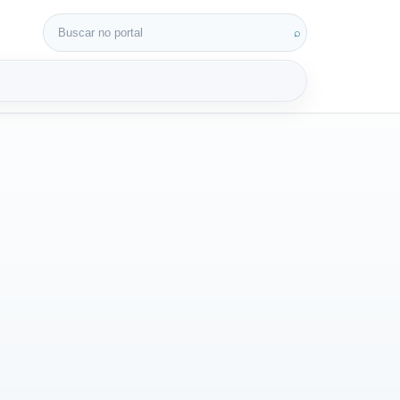
Buscar por:
⌕
3D