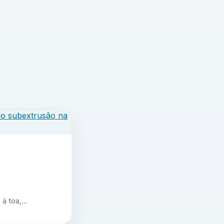
 à toa,…