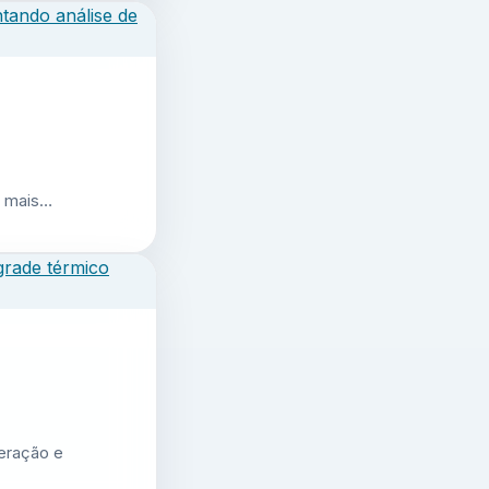
r mais…
geração e