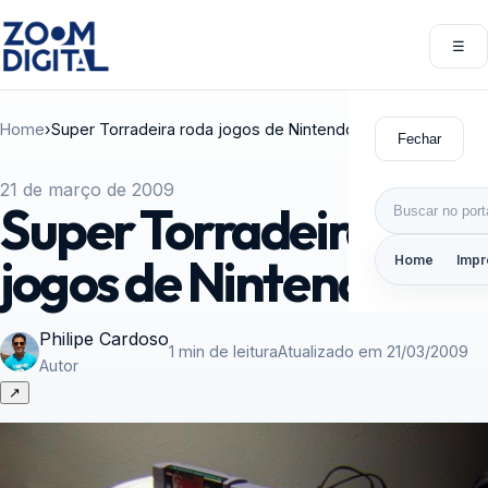
Pular para o conteúdo
☰
Abri
Home
›
Super Torradeira roda jogos de Nintendo
Fechar
21 de março de 2009
Buscar por:
Super Torradeira roda
jogos de Nintendo
Home
Impr
Philipe Cardoso
1 min de leitura
Atualizado em 21/03/2009
Autor
↗