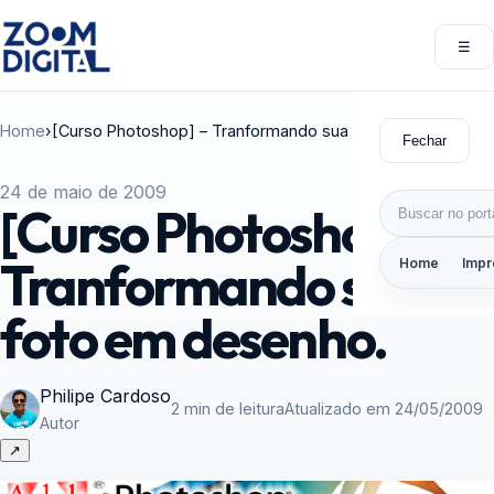
Pular para o conteúdo
☰
Abri
Home
›
[Curso Photoshop] – Tranformando sua foto em desenho.
Fechar
24 de maio de 2009
Buscar por:
[Curso Photoshop] –
Tranformando sua
Home
Impr
foto em desenho.
Philipe Cardoso
2 min de leitura
Atualizado em 24/05/2009
Autor
↗