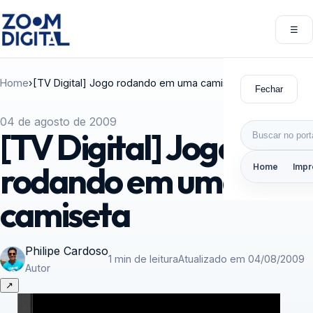
Pular para o conteúdo
☰
Abri
Home
›
[TV Digital] Jogo rodando em uma camiseta
Fechar
04 de agosto de 2009
Buscar por:
[TV Digital] Jogo
rodando em uma
Home
Impr
camiseta
Philipe Cardoso
1 min de leitura
Atualizado em 04/08/2009
Autor
↗