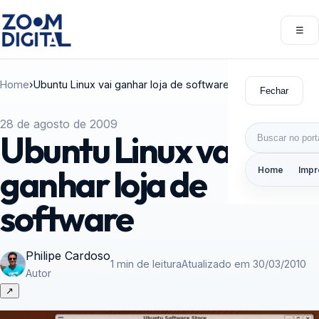
Pular para o conteúdo
☰
Abri
Home
›
Ubuntu Linux vai ganhar loja de software
Fechar
28 de agosto de 2009
Buscar por:
Ubuntu Linux vai
ganhar loja de
Home
Impr
software
Philipe Cardoso
1 min de leitura
Atualizado em 30/03/2010
Autor
↗