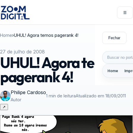
Pular para o conteúdo
☰
Abri
Home
›
UHUL! Agora temos pagerank 4!
Fechar
27 de julho de 2008
Buscar por:
UHUL! Agora temos
pagerank 4!
Home
Impr
Philipe Cardoso
1 min de leitura
Atualizado em 18/09/2011
Autor
↗