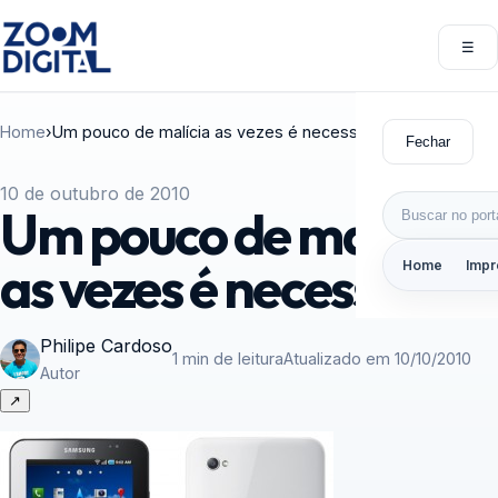
Pular para o conteúdo
☰
Abri
Home
›
Um pouco de malícia as vezes é necessário
Fechar
10 de outubro de 2010
Buscar por:
Um pouco de malícia
as vezes é necessário
Home
Impr
Philipe Cardoso
1 min de leitura
Atualizado em 10/10/2010
Autor
↗