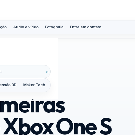
ção
Áudio e vídeo
Fotografia
Entre em contato
⌕
essão 3D
Maker Tech
Tutoriais
Reviews
Guias
ZoomCalc
imeiras
 Xbox One S