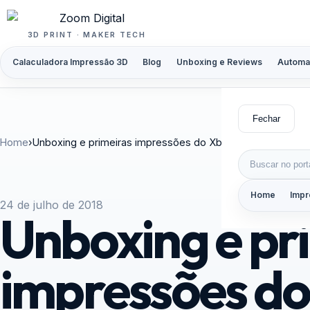
Pular para o conteúdo
3D PRINT · MAKER TECH
Calaculadora Impressão 3D
Blog
Unboxing e Reviews
Automa
Fechar
Home
›
Unboxing e primeiras impressões do Xbox One S – 500GB
Buscar por:
Home
Impr
24 de julho de 2018
Unboxing e pr
impressões do