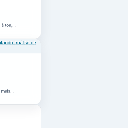
 à toa,…
r mais…