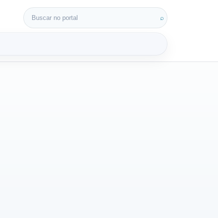
Buscar por:
⌕
3D