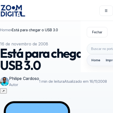
Pular para o conteúdo
☰
Abri
Home
›
Está para chegar o USB 3.0
Fechar
16 de novembro de 2008
Buscar por:
Está para chegar o
USB 3.0
Home
Impr
Philipe Cardoso
1 min de leitura
Atualizado em 16/11/2008
Autor
↗