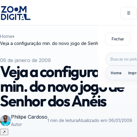
Pular para o conteúdo
☰
Abri
Home
›
Fechar
Veja a configuração min. do novo jogo de Senhor dos Anéis
Buscar por:
06 de janeiro de 2009
Veja a configuração
Home
Impr
min. do novo jogo de
Senhor dos Anéis
Philipe Cardoso
1 min de leitura
Atualizado em 06/01/2009
Autor
↗