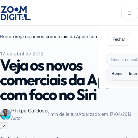
Pular para o conteúdo
☰
Abri
Home
›
Veja os novos comerciais da Apple com foco no Siri
Fechar
17 de abril de 2012
Buscar por:
Veja os novos
comerciais da Apple
Home
Impr
com foco no Siri
Philipe Cardoso
1 min de leitura
Atualizado em 17/04/2012
Autor
↗